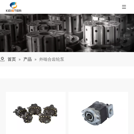
首页
»
产品
»
外啮合齿轮泵