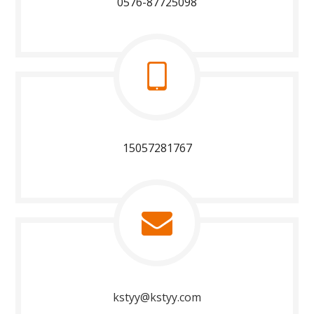
0576-87725098
15057281767
kstyy@kstyy.com