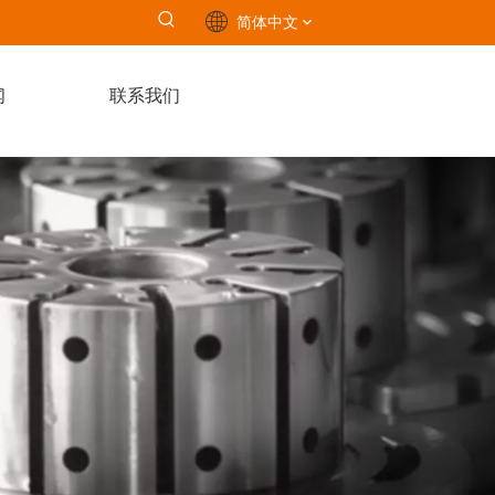
简体中文
闻
联系我们