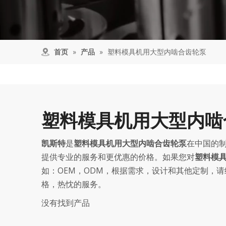
首页
»
产品
»
塑料模具机用大型内啮合齿轮泵
塑料模具机用大型内啮
凯斯特
是
塑料模具机用大型内啮合齿轮泵
在中国的
提供专业的服务和更优惠的价格。如果您对
塑料模
如：OEM，ODM，根据需求，设计和其他定制，
格，热忱的服务。
没有找到产品