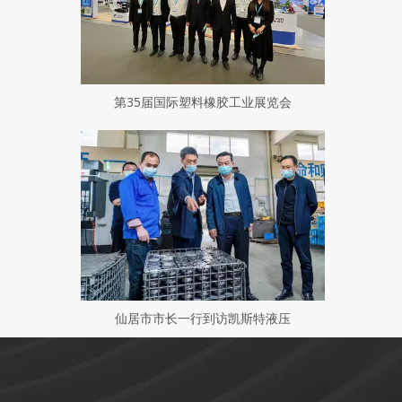
第35届国际塑料橡胶工业展览会
仙居市市长一行到访凯斯特液压