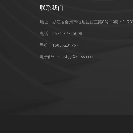
联系我们
地址：浙江省台州市仙居县西三路8号 邮编：31730
电话：0576-87725098
手机：15057281767
电子邮件：
kstyy@kstyy.com