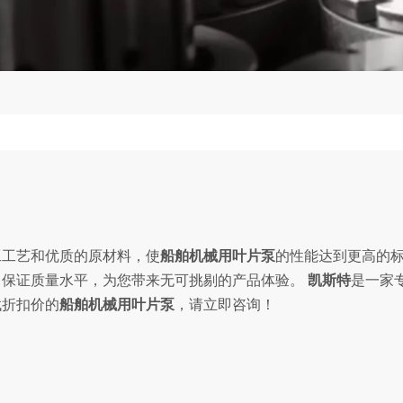
工工艺和优质的原材料，使
船舶机械用叶片泵
的性能达到更高的
，保证质量水平，为您带来无可挑剔的产品体验。
凯斯特
是一家
找折扣价的
船舶机械用叶片泵
，请立即咨询！