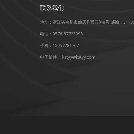
联系我们
地址：浙江省台州市仙居县西三路8号 邮编：31730
电话：0576-87725098
手机：15057281767
电子邮件：
kstyy@kstyy.com