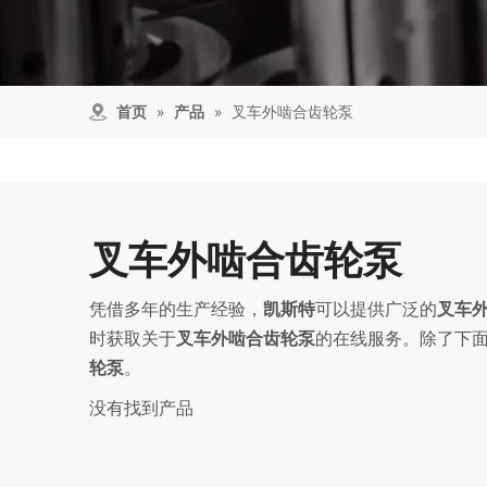
首页
»
产品
»
叉车外啮合齿轮泵
叉车外啮合齿轮泵
凭借多年的生产经验，
凯斯特
可以提供广泛的
叉车
时获取关于
叉车外啮合齿轮泵
的在线服务。除了下
轮泵
。
没有找到产品