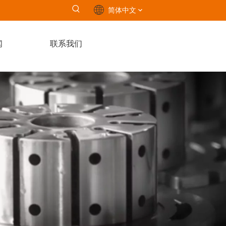
简体中文
闻
联系我们