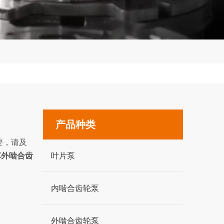
产品种类
要，请及
车外啮合齿
叶片泵
内啮合齿轮泵
外啮合齿轮泵