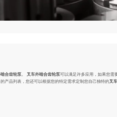
外啮合齿轮泵
。
叉车外啮合齿轮泵
可以满足许多应用，如果您需
面的产品列表，您还可以根据您的特定需求定制您自己独特的
叉