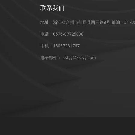
联系我们
地址：浙江省台州市仙居县西三路8号 邮编：31730
电话：0576-87725098
手机：15057281767
电子邮件：
kstyy@kstyy.com