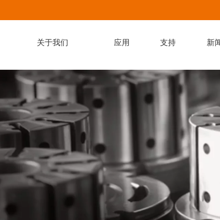
关于我们
应用
支持
新