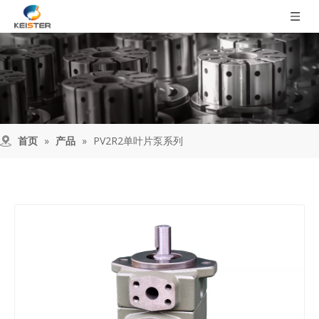
首页
»
产品
»
PV2R2单叶片泵系列